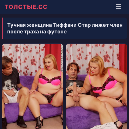
☰
ТОЛСТЫЕ.СС
Тучная женщина Тиффани Стар лижет член
после траха на футоне