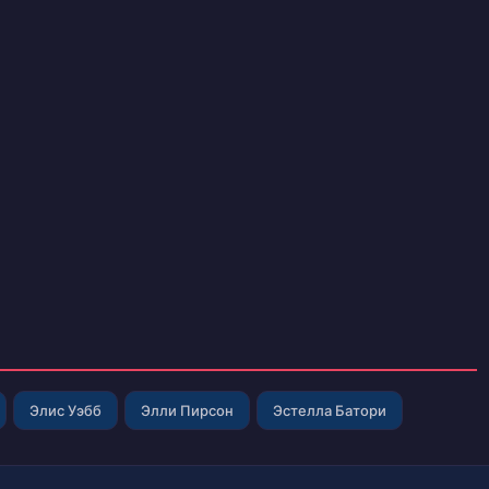
Элис Уэбб
Элли Пирсон
Эстелла Батори