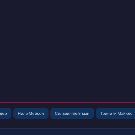
лдер
Нила Мейсон
Сильвия Бейтман
Тринити Майклс