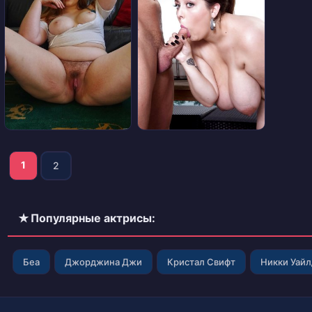
1
2
✭ Популярные актрисы:
Беа
Джорджина Джи
Кристал Свифт
Никки Уай