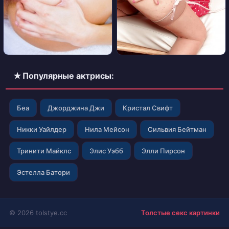
✭ Популярные актрисы:
Беа
Джорджина Джи
Кристал Свифт
Никки Уайлдер
Нила Мейсон
Сильвия Бейтман
Тринити Майклс
Элис Уэбб
Элли Пирсон
Эстелла Батори
© 2026 tolstye.cc
Толстые секс картинки