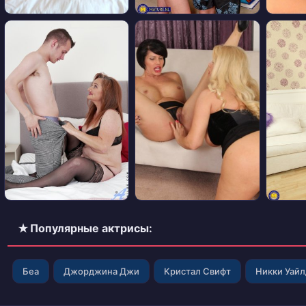
✭ Популярные актрисы:
Беа
Джорджина Джи
Кристал Свифт
Никки Уай