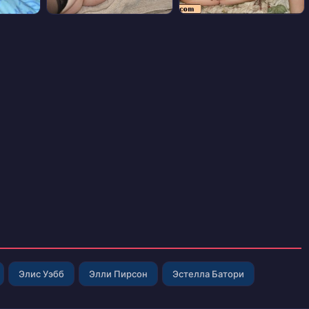
Элис Уэбб
Элли Пирсон
Эстелла Батори