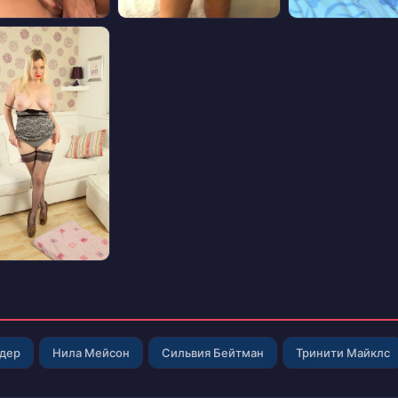
лдер
Нила Мейсон
Сильвия Бейтман
Тринити Майклс