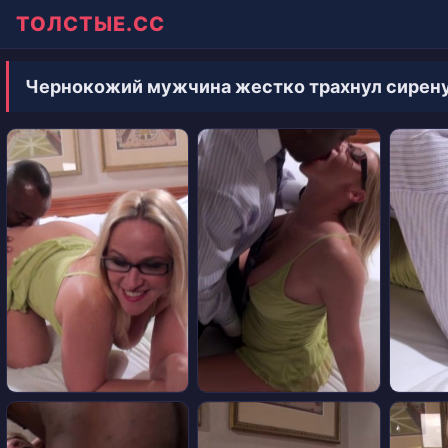
ТОЛСТЫЕ.СС
Чернокожий мужчина жестко трахнул сирену 