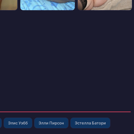
Элис Уэбб
Элли Пирсон
Эстелла Батори