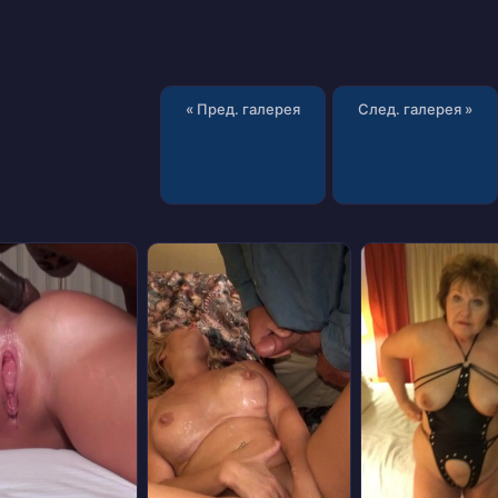
« Пред. галерея
След. галерея »