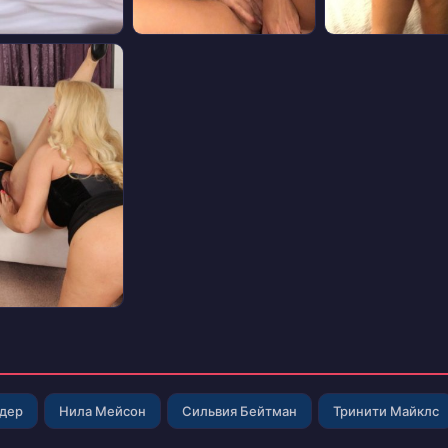
лдер
Нила Мейсон
Сильвия Бейтман
Тринити Майклс