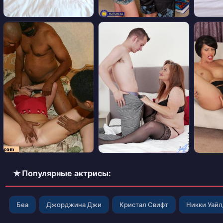
✭ Популярные актрисы:
Беа
Джорджина Джи
Кристал Свифт
Никки Уай