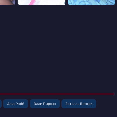
Элис Уэбб
Элли Пирсон
Эстелла Батори