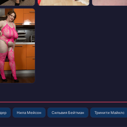
лдер
Нила Мейсон
Сильвия Бейтман
Тринити Майклс