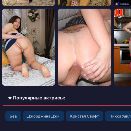
✭ Популярные актрисы:
Беа
Джорджина Джи
Кристал Свифт
Никки Уай