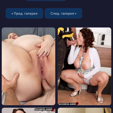
« Пред. галерея
След. галерея »