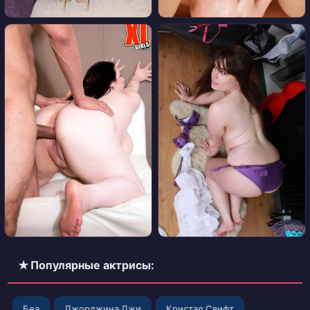
✭ Популярные актрисы:
Беа
Джорджина Джи
Кристал Свифт