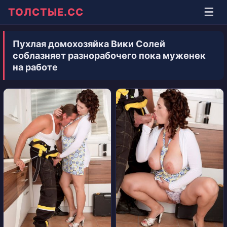
☰
ТОЛСТЫЕ.СС
Пухлая домохозяйка Вики Солей
соблазняет разнорабочего пока муженек
на работе