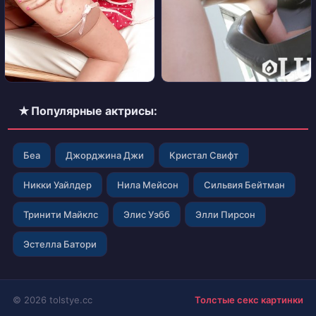
✭ Популярные актрисы:
Беа
Джорджина Джи
Кристал Свифт
Никки Уайлдер
Нила Мейсон
Сильвия Бейтман
Тринити Майклс
Элис Уэбб
Элли Пирсон
Эстелла Батори
© 2026 tolstye.cc
Толстые секс картинки