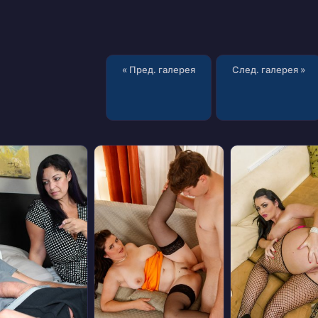
« Пред. галерея
След. галерея »