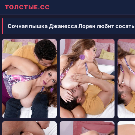
ТОЛСТЫЕ.СС
Сочная пышка Джанесса Лорен любит сосать