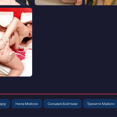
лдер
Нила Мейсон
Сильвия Бейтман
Тринити Майклс