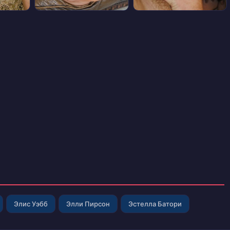
Элис Уэбб
Элли Пирсон
Эстелла Батори