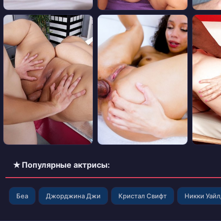
✭ Популярные актрисы:
Беа
Джорджина Джи
Кристал Свифт
Никки Уай