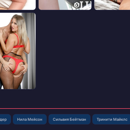
лдер
Нила Мейсон
Сильвия Бейтман
Тринити Майклс