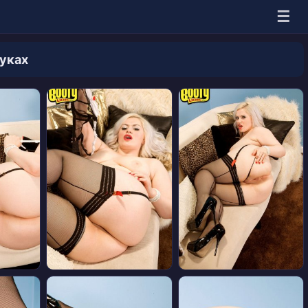
☰
луках