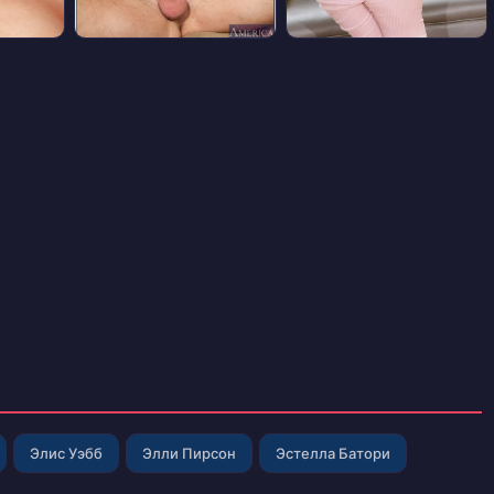
Элис Уэбб
Элли Пирсон
Эстелла Батори