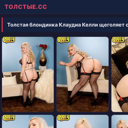
ТОЛСТЫЕ.СС
Толстая блондинка Клаудиа Келли щеголяет с