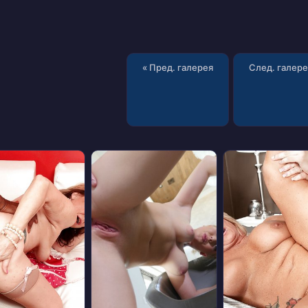
« Пред. галерея
След. галере