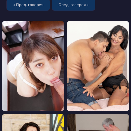
« Пред. галерея
След. галерея »