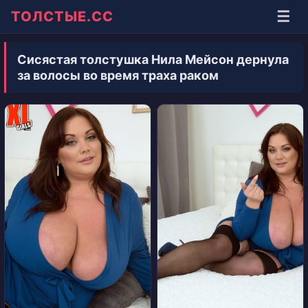
☰
ТОЛСТЫЕ.СС
Сисястая толстушка Нила Мейсон дернула
за волосы во время траха раком