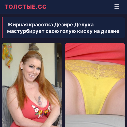
☰
ТОЛСТЫЕ.СС
Жирная красотка Дезире Делука
мастурбирует свою голую киску на диване